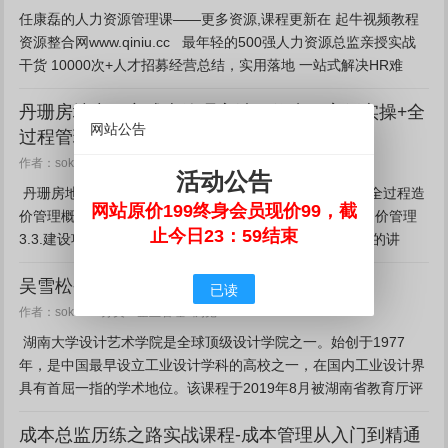
任康磊的人力资源管理课——更多资源,课程更新在 起牛视频教程
资源整合网www.qiniu.cc 最年轻的500强人力资源总监亲授实战
干货 10000次+人才招募经营总结，实用落地 一站式解决HR难
题，最大化人力资本价值...
丹珊房地产甲方成本管理高端研修班（案例实操+全
网站公告
过程管理+胜任甲方必备）
企业管理
作者：sokucc
分类：
浏览：450
活动公告
丹珊房地产甲方成本管理高端研修班资源目录：1.1.项目全过程造
网站原价199终身会员现价99，截
价管理概述2.2.造价高级研修班&ndash;建设项目全过程造价管理
止今日23：59结束
3.3.建设项目招投标讲解4.4.招投标文件讲解5.5-合同文件的讲
解-1_50_006....
吴雪松-学设计做产品，产品设计理论与实践
已读
企业管理
作者：sokucc
分类：
浏览：456
湖南大学设计艺术学院是全球顶级设计学院之一。始创于1977
年，是中国最早设立工业设计学科的高校之一，在国内工业设计界
具有首屈一指的学术地位。该课程于2019年8月被湖南省教育厅评
为省级精品在线课程。本课程融入了主讲老师多年的实践...
成本总监历练之路实战课程-成本管理从入门到精通