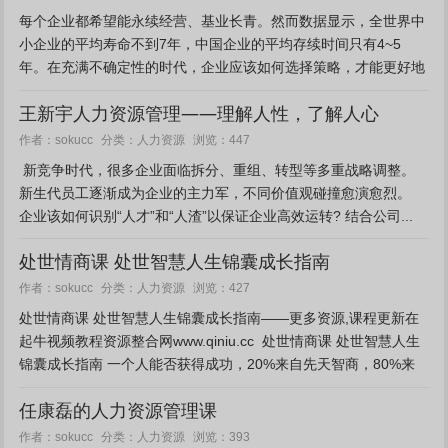
每个企业都希望能永续经营、基业长青。然而数据显示，全世界中
小企业的平均寿命不到7年，中国企业的平均存续时间只有4~5
年。在充满不确定性的时代，企业应该如何选择策略，才能更好地
应对快速变化的商业环境？面对无法规避的行业下沉铁律，企业究
王新宇人力资源管理——理解人性，了解人心
竟有哪些...
人力资源
作者：sokucc
分类：
浏览：447
新竞争时代，很多企业面临拆分、重组、转型等多重战略调整。
新生代员工逐渐成为企业的主力军，不同价值观碰撞愈演愈烈。
企业该如何识别“人才”和“人渣”以保证企业高效运转? 结合公司...
处世情商课 处世智慧人生锦囊成长指南
人力资源
作者：sokucc
分类：
浏览：427
处世情商课 处世智慧人生锦囊成长指南——更多资源,课程更新在
起牛视频教程资源整合网www.qiniu.cc 处世情商课 处世智慧人生
锦囊成长指南 一个人能否获得成功，20%来自先天智商，80%来
自后天培养的处世能力。 包...
任康磊的人力资源管理课
人力资源
作者：sokucc
分类：
浏览：393