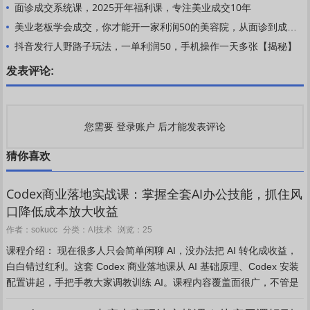
面诊成交系统课，2025开年福利课，专注美业成交10年
美业老板学会成交，你才能开一家利润50的美容院，从面诊到成交，从拓客到留客
抖音发行人野路子玩法，一单利润50，手机操作一天多张【揭秘】
发表评论:
登录账户
您需要
后才能发表评论
猜你喜欢
Codex商业落地实战课：掌握全套AI办公技能，抓住风
口降低成本放大收益
AI技术
作者：sokucc
分类：
浏览：25
课程介绍： 现在很多人只会简单闲聊 AI，没办法把 AI 转化成收益，
白白错过红利。这套 Codex 商业落地课从 AI 基础原理、Codex 安装
配置讲起，手把手教大家调教训练 AI。课程内容覆盖面很广，不管是
IP 策划、文案撰写、...