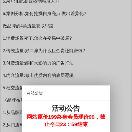
5.AI+ 流量,高效撬动精准人群
6.案例分析:如何挖掘自身亮点,做出差异化?
做品牌的4类流量获取思路
1.消费场景变了,怎么在变局中破局?
2.传统流量:好口岸为什么租金贵还能赚钱?
3.付费流量:能扩大影响力的广告打法
4.内容流量:做出优质内容的底层逻辑
5.社交流量:i让用户主动帮你赢得市场
网站公告
《品牌布局平台的低成本流量打法》
活动公告
1.从品牌到 IP,怎么快速放大声量?
网站原价199终身会员现价99，截
止今日23：59结束
2.从门店导流到成交,巧妙设计转化链路