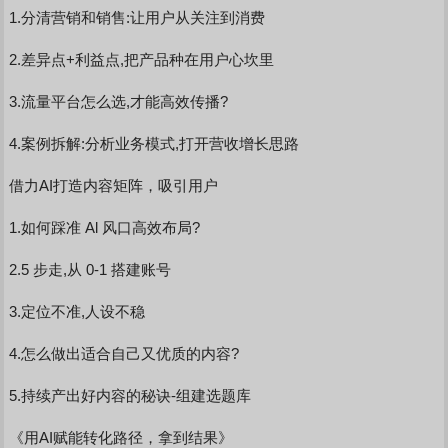
1.分清营销和销售:让用户从关注到消费
2.差异点+利益点,把产品种在用户心坎里
3.流量平台怎么选,才能高效传播?
4.案例拆解:分析业务模式,打开营收增长思路
借力AI打造内容矩阵，吸引用户
1.如何踩准 Al 风口高效布局?
2.5 步走,从 0-1 搭建账号
3.定位不准,人设不稳
4.怎么做出适合自己又优质的内容?
5.持续产出好内容的秘诀-组建选题库
《用AI赋能转化路径，拿到结果》