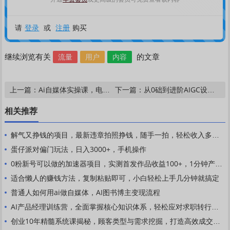
登录
注册
请
或
购买
流量
用户
内容
继续浏览有关
的文章
Ai自媒体实操课，电脑端到手机剪辑全流程，手把手教你去水印、加字幕、做卡点混剪
从0础到进阶AIGC设计课：界面操作，光影控制，AI工具运用，打造全能设计师
上一篇：
下一篇：
相关推荐
解气又挣钱的项目，最新违章拍照挣钱，随手一拍，轻松收入多张【揭秘】
蛋仔派对偏门玩法，日入3000+，手机操作
0粉新号可以做的加速器项目，实测首发作品收益100+，1分钟产出原创作品，简单好做
适合懒人的赚钱方法，复制粘贴即可，小白轻松上手几分钟就搞定
普通人如何用ai做自媒体，AI图书博主变现流程
AI产品经理训练营，全面掌握核心知识体系，轻松应对求职转行挑战
创业10年精髓系统课揭秘，顾客类型与需求挖掘，打造高效成交流程