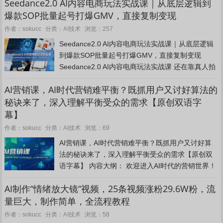
Seedance2.0 AI内容电商玩法实战课｜从底层逻辑到
爆款SOP批量起号打爆GMV，直接复制变现
AI技术
作者：sokucc
分类：
浏览：257
Seedance2.0 AI内容电商玩法实战课｜从底层逻辑
到爆款SOP批量起号打爆GMV，直接复制变现
Seedance2.0 AI内容电商玩法实战课 还在靠真人拍
摄、花钱请剪辑做电商带货视频？成本高、出片
AI营销课，AI时代营销难平衡？既抓用户又讨好算法的
慢、难批量、起号慢、GMV做不起...
秘诀来了，深入理解平衡受众的需求【原创双语字
幕】
AI技术
作者：sokucc
分类：
浏览：69
AI营销课，AI时代营销难平衡？既抓用户又讨好算
法的秘诀来了，深入理解平衡受众的需求【原创双
语字幕】 内容大纲： 欢迎进入AI时代的营销世界！
在本课程中，Maddy Osman将帮助内容营销人员深
AI制作“情绪放大镜“视频，25条视频涨粉29.6W粉，流
入理解如何有效平衡两类受众的需求——一类...
量巨大，制作简单，全流程教程
AI技术
作者：sokucc
分类：
浏览：58